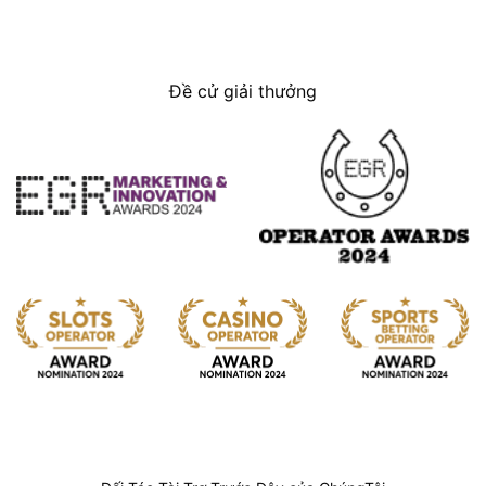
Đề cử giải thưởng