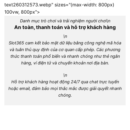
text260312573.webp" sizes="(max-width: 800px)
100vw, 800px">
Danh mục trò chơi và trải nghiệm người chơi\n
An toàn, thanh toán và hỗ trợ khách hàng
\n
Slot365 cam kết bảo mật dữ liệu bằng công nghệ mã hóa
và tuân thủ quy định của cơ quan cấp phép. Các phương
thức thanh toán phổ biến và nhanh chóng như thẻ ngân
hàng, ví điện tử và chuyển khoản nơi địa bàn.
\n
Hỗ trợ khách hàng hoạt động 24/7 qua chat trực tuyến
hoặc email, đảm bảo mọi thắc mắc được giải quyết nhanh
chóng.