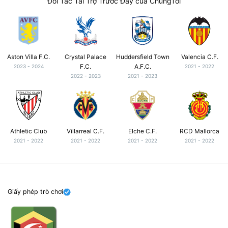
Đối Tác Tài Trợ Trước Đây của ChúngTôi
Aston Villa F.C.
Crystal Palace
Huddersfield Town
Valencia C.F.
F.C.
A.F.C.
2023 - 2024
2021 - 2022
2022 - 2023
2021 - 2023
Athletic Club
Villarreal C.F.
Elche C.F.
RCD Mallorca
2021 - 2022
2021 - 2022
2021 - 2022
2021 - 2022
Giấy phép trò chơi