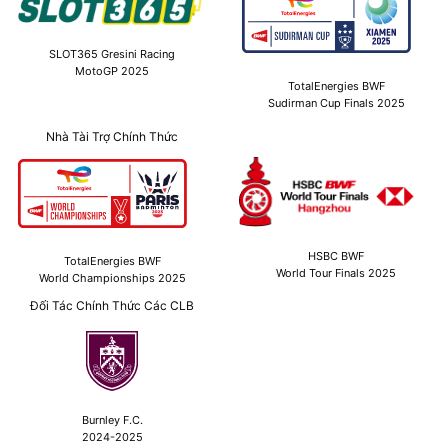
SLOT365 Gresini Racing
MotoGP 2025
TotalEnergies BWF
Sudirman Cup Finals 2025
Nhà Tài Trợ Chính Thức
HSBC BWF
TotalEnergies BWF
World Tour Finals 2025
World Championships 2025
Đối Tác Chính Thức Các CLB
Burnley F.C.
2024-2025