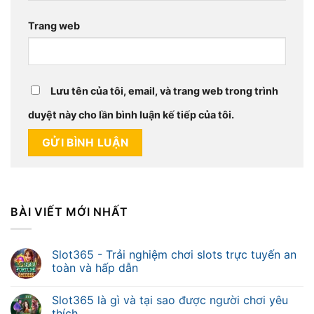
Trang web
Lưu tên của tôi, email, và trang web trong trình
duyệt này cho lần bình luận kế tiếp của tôi.
BÀI VIẾT MỚI NHẤT
Slot365 - Trải nghiệm chơi slots trực tuyến an
toàn và hấp dẫn
Slot365 là gì và tại sao được người chơi yêu
thích