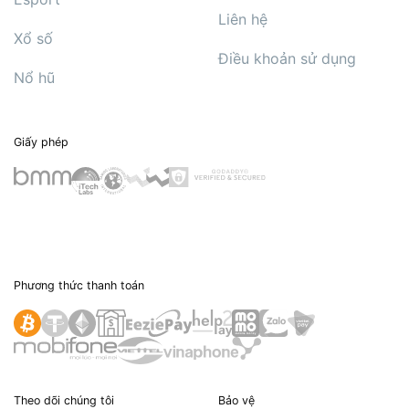
Liên hệ
Xổ số
Điều khoản sử dụng
Nổ hũ
Giấy phép
Phương thức thanh toán
Theo dõi chúng tôi
Bảo vệ