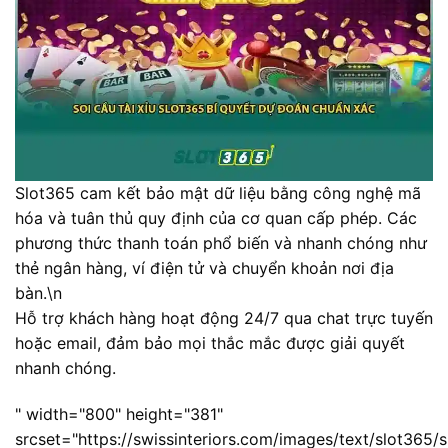
Slot365 cam kết bảo mật dữ liệu bằng công nghệ mã
hóa và tuân thủ quy định của cơ quan cấp phép. Các
phương thức thanh toán phổ biến và nhanh chóng như
thẻ ngân hàng, ví điện tử và chuyển khoản nơi địa
bàn.
\n
Hỗ trợ khách hàng hoạt động 24/7 qua chat trực tuyến
hoặc email, đảm bảo mọi thắc mắc được giải quyết
nhanh chóng.
" width="800" height="381"
srcset="https://swissinteriors.com/images/text/slot365/