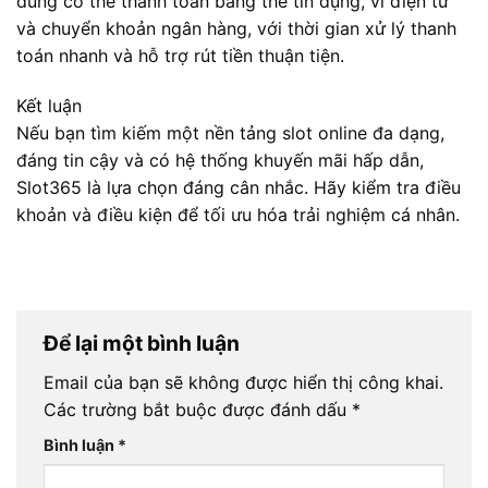
dùng có thể thanh toán bằng thẻ tín dụng, ví điện tử
và chuyển khoản ngân hàng, với thời gian xử lý thanh
toán nhanh và hỗ trợ rút tiền thuận tiện.
Kết luận
Nếu bạn tìm kiếm một nền tảng slot online đa dạng,
đáng tin cậy và có hệ thống khuyến mãi hấp dẫn,
Slot365 là lựa chọn đáng cân nhắc. Hãy kiểm tra điều
khoản và điều kiện để tối ưu hóa trải nghiệm cá nhân.
Để lại một bình luận
Email của bạn sẽ không được hiển thị công khai.
Các trường bắt buộc được đánh dấu
*
Bình luận
*