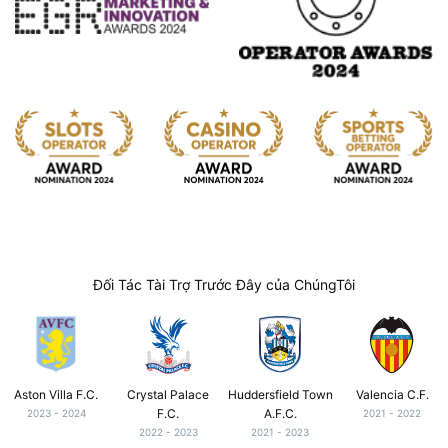
Đối Tác Tài Trợ Trước Đây của ChúngTôi
Aston Villa F.C.
Crystal Palace
Huddersfield Town
Valencia C.F.
F.C.
A.F.C.
2023 - 2024
2021 - 2022
2022 - 2023
2021 - 2023