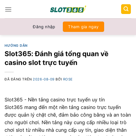
Chuyển
đến
nội
dung
Đăng nhập
Tham gia ngay
HƯỚNG DẪN
Slot365: Đánh giá tổng quan về
casino slot trực tuyến
ĐÃ ĐĂNG TRÊN
2026-08-09
BỞI
ROSE
Slot365 - Nền tảng casino trực tuyến uy tín
Slot365 mang đến một nền tảng casino trực tuyến
được quản lý chặt chẽ, đảm bảo công bằng và an toàn
cho người chơi. Nền tảng này cung cấp nhiều loại trò
chơi slot từ nhiều nhà cung cấp uy tín, giao diện thân