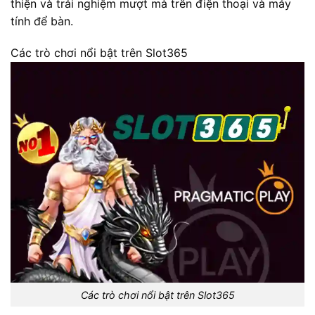
thiện và trải nghiệm mượt mà trên điện thoại và máy
tính để bàn.
Các trò chơi nổi bật trên Slot365
Các trò chơi nổi bật trên Slot365