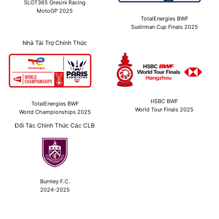
SLOT365 Gresini Racing
MotoGP 2025
TotalEnergies BWF
Sudirman Cup Finals 2025
Nhà Tài Trợ Chính Thức
HSBC BWF
TotalEnergies BWF
World Tour Finals 2025
World Championships 2025
Đối Tác Chính Thức Các CLB
Burnley F.C.
2024-2025