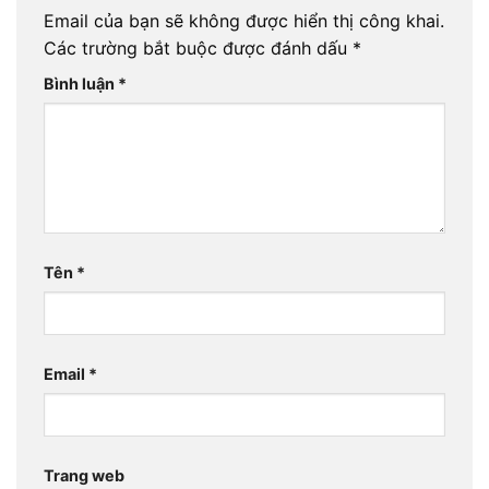
Email của bạn sẽ không được hiển thị công khai.
Các trường bắt buộc được đánh dấu
*
Bình luận
*
Tên
*
Email
*
Trang web