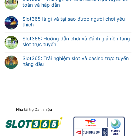
toàn và hấp dẫn
Slot365 là gì và tại sao được người chơi yêu
thích
Slot365: Hướng dẫn chơi và đánh giá nền tảng
slot trực tuyến
Slot365: Trải nghiệm slot và casino trực tuyến
hàng đầu
Nhà tài trợ Danh hiệu