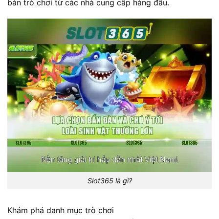
bản trò chơi từ các nhà cung cấp hàng đầu.
Slot365 là gì?
Khám phá danh mục trò chơi