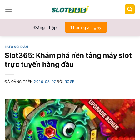
Chuyển
đến
nội
dung
Đăng nhập
Tham gia ngay
HƯỚNG DẪN
Slot365: Khám phá nền tảng máy slot
trực tuyến hàng đầu
ĐÃ ĐĂNG TRÊN
2026-08-07
BỞI
ROSE