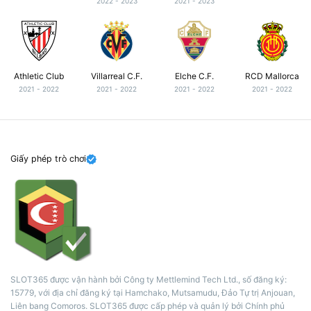
2022 - 2023
2021 - 2023
Athletic Club
Villarreal C.F.
Elche C.F.
RCD Mallorca
2021 - 2022
2021 - 2022
2021 - 2022
2021 - 2022
Giấy phép trò chơi
SLOT365 được vận hành bởi Công ty Mettlemind Tech Ltd., số đăng ký:
15779, với địa chỉ đăng ký tại Hamchako, Mutsamudu, Đảo Tự trị Anjouan,
Liên bang Comoros. SLOT365 được cấp phép và quản lý bởi Chính phủ