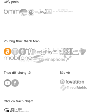
Giấy phép
Phương thức thanh toán
Theo dõi chúng tôi
Bảo vệ
Chơi có trách nhiệm