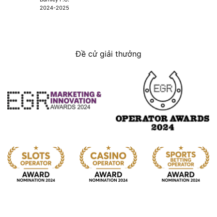
2024-2025
Đề cử giải thưởng