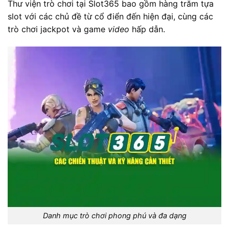
Thư viện trò chơi tại Slot365 bao gồm hàng trăm tựa
slot với các chủ đề từ cổ điển đến hiện đại, cùng các
trò chơi jackpot và game
video
hấp dẫn.
Danh mục trò chơi phong phú và đa dạng