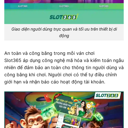
Giao diện người dùng trực quan và tối ưu trên thiết bị di
động
An toàn và công bằng trong mỗi ván chơi
Slot365 áp dụng công nghệ mã hóa và kiểm toán ngẫu
nhiên để đảm bảo an toàn cho thông tin người dùng và
công bằng khi chơi. Người chơi có thể tự điều chỉnh
giới hạn và nhận báo cáo hoạt động tài khoản.