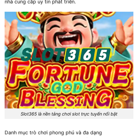
nhà cung cấp uy tín phát triển.
Slot365 là nền tảng chơi slot trực tuyến nổi bật
Danh mục trò chơi phong phú và đa dạng