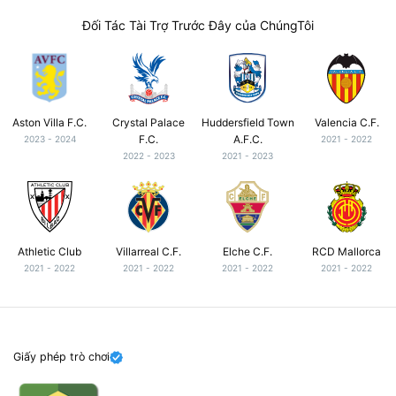
Đối Tác Tài Trợ Trước Đây của ChúngTôi
Aston Villa F.C.
Crystal Palace
Huddersfield Town
Valencia C.F.
F.C.
A.F.C.
2023 - 2024
2021 - 2022
2022 - 2023
2021 - 2023
Athletic Club
Villarreal C.F.
Elche C.F.
RCD Mallorca
2021 - 2022
2021 - 2022
2021 - 2022
2021 - 2022
Giấy phép trò chơi