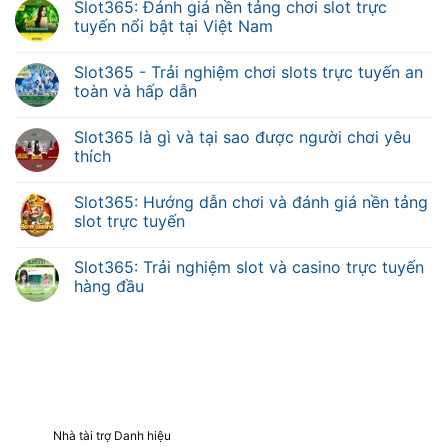
Slot365: Đánh giá nền tảng chơi slot trực
tuyến nổi bật tại Việt Nam
Slot365 - Trải nghiệm chơi slots trực tuyến an
toàn và hấp dẫn
Slot365 là gì và tại sao được người chơi yêu
thích
Slot365: Hướng dẫn chơi và đánh giá nền tảng
slot trực tuyến
Slot365: Trải nghiệm slot và casino trực tuyến
hàng đầu
Nhà tài trợ Danh hiệu