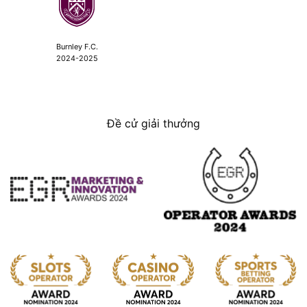
Burnley F.C.
2024-2025
Đề cử giải thưởng