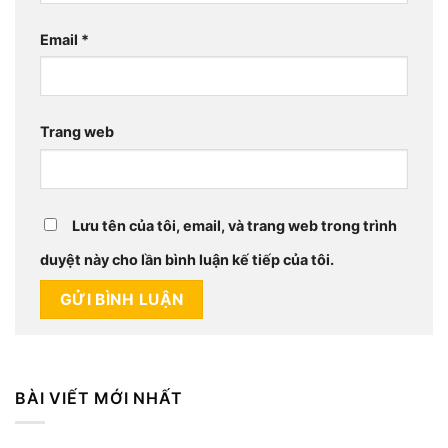
Email
*
Trang web
Lưu tên của tôi, email, và trang web trong trình
duyệt này cho lần bình luận kế tiếp của tôi.
BÀI VIẾT MỚI NHẤT