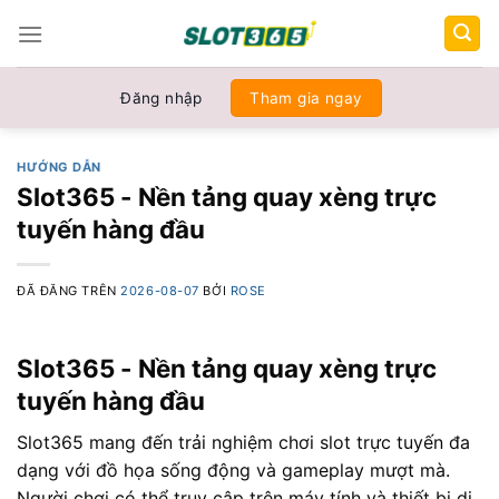
Chuyển
đến
nội
dung
Đăng nhập
Tham gia ngay
HƯỚNG DẪN
Slot365 - Nền tảng quay xèng trực
tuyến hàng đầu
ĐÃ ĐĂNG TRÊN
2026-08-07
BỞI
ROSE
Slot365 - Nền tảng quay xèng trực
tuyến hàng đầu
Slot365 mang đến trải nghiệm chơi slot trực tuyến đa
dạng với đồ họa sống động và gameplay mượt mà.
Người chơi có thể truy cập trên máy tính và thiết bị di