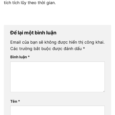
tích tích lũy theo thời gian.
Để lại một bình luận
Email của bạn sẽ không được hiển thị công khai.
Các trường bắt buộc được đánh dấu
*
Bình luận
*
Tên
*