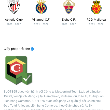
Athletic Club
Villarreal C.F.
Elche C.F.
RCD Mallorca
2021 - 2022
2021 - 2022
2021 - 2022
2021 - 2022
Giấy phép trò chơi
SLOT365 được vận hành bởi Công ty Mettlemind Tech Ltd., số đăng ký:
15779, với địa chỉ đăng ký tại Hamchako, Mutsamudu, Đảo Tự trị Anjouan,
Liên bang Comoros. SLOT365 được cấp phép và quản lý bởi Chính phủ
Đảo Tự trị Anjouan, Liên bang Comoros, theo Giấy phép số: ALSI-