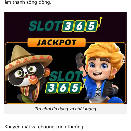
âm thanh sống động.
Trò chơi đa dạng và chất lượng
Khuyến mãi và chương trình thưởng