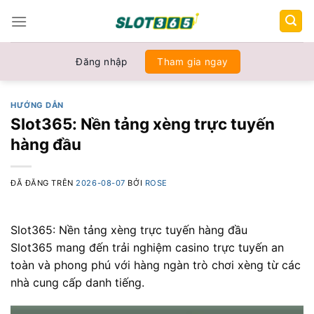
Chuyển
đến
nội
dung
Đăng nhập
Tham gia ngay
HƯỚNG DẪN
Slot365: Nền tảng xèng trực tuyến
hàng đầu
ĐÃ ĐĂNG TRÊN
2026-08-07
BỞI
ROSE
Slot365: Nền tảng xèng trực tuyến hàng đầu
Slot365 mang đến trải nghiệm casino trực tuyến an
toàn và phong phú với hàng ngàn trò chơi xèng từ các
nhà cung cấp danh tiếng.