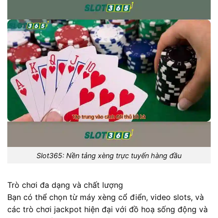
Slot365: Nền tảng xèng trực tuyến hàng đầu
Trò chơi đa dạng và chất lượng
Bạn có thể chọn từ máy xèng cổ điển, video slots, và
các trò chơi jackpot hiện đại với đồ hoạ sống động và