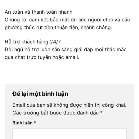
An toàn và thanh toán nhanh
Chúng tôi cam kết bảo mật dữ liệu người chơi và các
phương thức rút tiền thuận tiện, nhanh chóng.
Hỗ trợ khách hàng 24/7
Đội ngũ hỗ trợ luôn sẵn sàng giải đáp mọi thắc mắc
qua chat trực tuyến hoặc email.
Để lại một bình luận
Email của bạn sẽ không được hiển thị công khai.
Các trường bắt buộc được đánh dấu
*
Bình luận
*