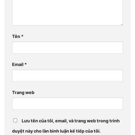
Tên
*
Email
*
Trang web
Lưu tên của tôi, email, và trang web trong trình
duyệt này cho lần bình luận kế tiếp của tôi.