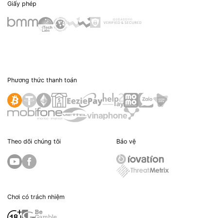
Giấy phép
Phương thức thanh toán
Theo dõi chúng tôi
Bảo vệ
Chơi có trách nhiệm