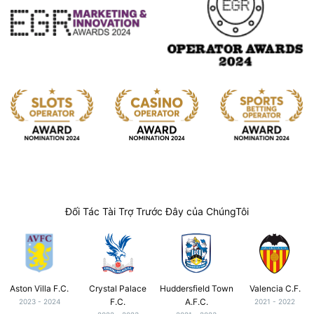
Đối Tác Tài Trợ Trước Đây của ChúngTôi
Aston Villa F.C.
Crystal Palace
Huddersfield Town
Valencia C.F.
F.C.
A.F.C.
2023 - 2024
2021 - 2022