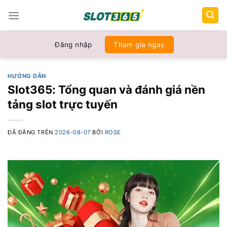
Chuyển
đến
nội
dung
Đăng nhập
Tham gia ngay
HƯỚNG DẪN
Slot365: Tổng quan và đánh giá nền
tảng slot trực tuyến
ĐÃ ĐĂNG TRÊN
2026-08-07
BỞI
ROSE